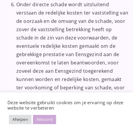
Onder directe schade wordt uitsluitend
verstaan de redelijke kosten ter vaststelling van
de oorzaak en de omvang van de schade, voor
zover de vaststelling betrekking heeft op
schade in de zin van deze voorwaarden, de
eventuele redelijke kosten gemaakt om de
gebrekkige prestatie van Eensgezind aan de
overeenkomst te laten beantwoorden, voor
zoveel deze aan Eensgezind toegerekend
kunnen worden en redelijke kosten, gemaakt
ter voorkoming of beperking van schade, voor
zover de Opdrachtgever aantoont dat deze
Deze website gebruikt cookies om je ervaring op deze
kosten hebben geleid tot beperking van directe
website te verbeteren
schade als bedoeld in deze algemene
Afwijzen
Akkoord
voorwaarden. Eensgezind is nimmer
aansprakelijk voor indirecte schade, daaronder